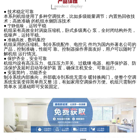
● 技术稳定可靠
本系列机组使用了多种空调技术，比如多级能量调节；内置热回收技
术；高效准确 的机组水侧防冻技术
●
宁静低噪 ，
运转平稳
机组采有高效全封涡旋压缩机，卧式多级离心 泵，全封闭结构外壳，
低噪声，运转平稳。
●
准确高效，
数码集控
机组采用的压缩机、制冷系统配件、电控元 件均为国内外著名公司的
产品，控制准确，性能可 靠。控制器操作界面友好，用户可以随时了
解机组 运行情况。
● 保护齐全，安全可靠
机组均设有高压压力、低压压力开关、过载继 电器、相序保护器、防
冻保护及延时启动等保护装 置，确保主机安全、可靠运行。
● 安装简约，功能齐全
制冷系统内部换向，外部载冷剂系统无需冷 暖转换阀门，使整个空调
系统安装变得简单而又整 洁，有如家用空调操作方便。机组只需制作
简单水 泥基础即可安装固定。