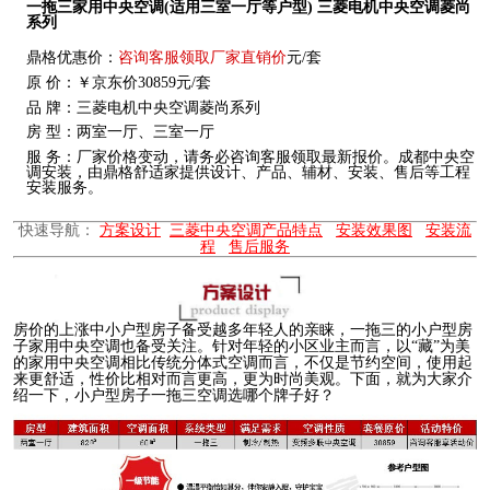
一拖三家用中央空调(适用三室一厅等户型) 三菱电机中央空调菱尚
系列
鼎格优惠价：
咨询客服领取厂家直销价
元/套
原 价：￥京东价30859元/套
品 牌：三菱电机中央空调菱尚系列
房 型：两室一厅、三室一厅
服 务：厂家价格变动，请务必咨询客服领取最新报价。成都中央空
调安装，由鼎格舒适家提供设计、产品、辅材、安装、售后等工程
安装服务。
快速导航：
方案设计
三菱中央空调产品特点
安装效果图
安装流
程
售后服务
房价的上涨中小户型房子备受越多年轻人的亲睐，一拖三的小户型房
子家用中央空调也备受关注。针对年轻的小区业主而言，以“藏”为美
的家用中央空调相比传统分体式空调而言，不仅是节约空间，使用起
来更舒适，性价比相对而言更高，更为时尚美观。下面，就为大家介
绍一下，小户型房子一拖三空调选哪个牌子好？